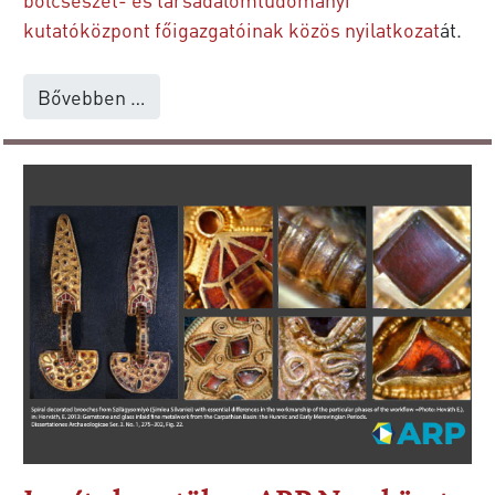
kutatóközpont főigazgatóinak közös nyilatkozat
át.
Bővebben …