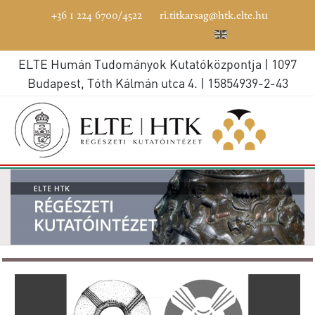
+36 1 224 6700/4522
ri.titkarsag@htk.elte.hu
ELTE Humán Tudományok Kutatóközpontja | 1097
Budapest, Tóth Kálmán utca 4. | 15854939-2-43