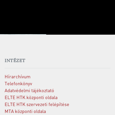
INTÉZET
Hírarchívum
Telefonkönyv
Adatvédelmi tájékoztató
ELTE HTK központi oldala
ELTE HTK szervezeti felépítése
MTA központi oldala