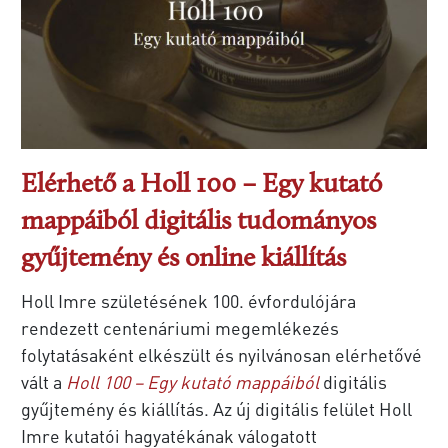
Elérhető a Holl 100 – Egy kutató
mappáiból digitális tudományos
gyűjtemény és online kiállítás
Holl Imre születésének 100. évfordulójára
rendezett centenáriumi megemlékezés
folytatásaként elkészült és nyilvánosan elérhetővé
vált a
Holl 100 – Egy kutató mappáiból
digitális
gyűjtemény és kiállítás. Az új digitális felület Holl
Imre kutatói hagyatékának válogatott