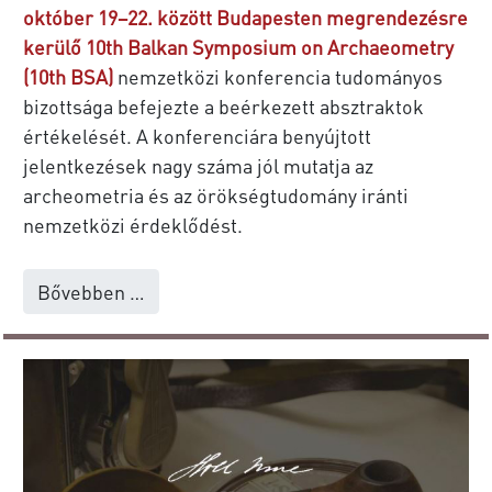
október 19–22. között Budapesten megrendezésre
kerülő 10th Balkan Symposium on Archaeometry
(10th BSA)
nemzetközi konferencia tudományos
bizottsága befejezte a beérkezett absztraktok
értékelését. A konferenciára benyújtott
jelentkezések nagy száma jól mutatja az
archeometria és az örökségtudomány iránti
nemzetközi érdeklődést.
Bővebben …