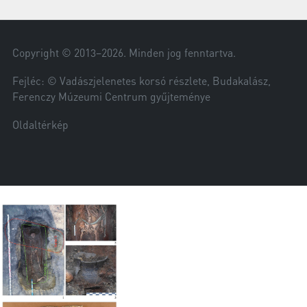
Copyright © 2013–
2026
. Minden jog fenntartva.
Fejléc: © Vadászjelenetes korsó részlete, Budakalász,
Ferenczy Múzeumi Centrum gyűjteménye
Oldaltérkép