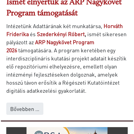
Ismét elnyertük az ARP Nagykövet
Program támogatását
Intézetünk Adattárának két munkatársa,
Horváth
Friderika
és
Szederkényi Róbert
,
ismét sikeresen
pályázott az
ARP Nagykövet Program
2026
támogatására. A program keretében egy
interdiszciplináris kutatási projekt adatait készítik
elő repozitóriumi elhelyezésre, emellett olyan
intézményi fejlesztéseken dolgoznak, amelyek
hosszú távon erősítik a Régészeti Kutatóintézet
digitális adatkezelési gyakorlatát.
Bővebben …