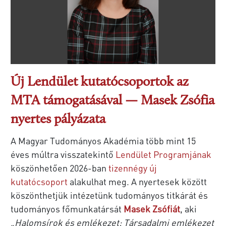
Új Lendület kutatócsoportok az
MTA támogatásával — Masek Zsófia
nyertes pályázata
A Magyar Tudományos Akadémia több mint 15
éves múltra visszatekintő
Lendület Programjának
köszönhetően 2026-ban
tizennégy új
kutatócsoport
alakulhat meg. A nyertesek között
köszönthetjük intézetünk tudományos titkárát és
tudományos főmunkatársát
Masek Zsófiát
, aki
„Halomsírok és emlékezet: Társadalmi emlékezet