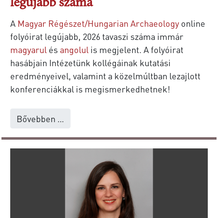
legújabb száma
A
Magyar Régészet/Hungarian Archaeology
online
folyóirat legújabb, 2026 tavaszi száma immár
magyarul
és
angolul
is megjelent. A folyóirat
hasábjain Intézetünk kollégáinak kutatási
eredményeivel, valamint a közelmúltban lezajlott
konferenciákkal is megismerkedhetnek!
Bővebben …