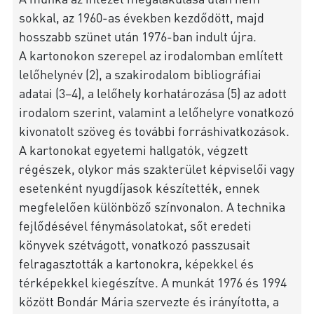
sokkal, az 1960-as években kezdődött, majd
hosszabb szünet után 1976-ban indult újra.
A kartonokon szerepel az irodalomban említett
lelőhelynév (2), a szakirodalom bibliográfiai
adatai (3–4), a lelőhely korhatározása (5) az adott
irodalom szerint, valamint a lelőhelyre vonatkozó
kivonatolt szöveg és további forráshivatkozások.
A kartonokat egyetemi hallgatók, végzett
régészek, olykor más szakterület képviselői vagy
esetenként nyugdíjasok készítették, ennek
megfelelően különböző színvonalon. A technika
fejlődésével fénymásolatokat, sőt eredeti
könyvek szétvágott, vonatkozó passzusait
felragasztották a kartonokra, képekkel és
térképekkel kiegészítve. A munkát 1976 és 1994
között Bondár Mária szervezte és irányította, a