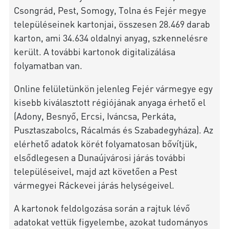
Csongrád, Pest, Somogy, Tolna és Fejér megye
településeinek kartonjai, összesen 28.469 darab
karton, ami 34.634 oldalnyi anyag, szkennelésre
került. A további kartonok digitalizálása
folyamatban van.
Online felületünkön jelenleg Fejér vármegye egy
kisebb kiválasztott régiójának anyaga érhető el
(Adony, Besnyő, Ercsi, Iváncsa, Perkáta,
Pusztaszabolcs, Rácalmás és Szabadegyháza). Az
elérhető adatok körét folyamatosan bővítjük,
elsődlegesen a Dunaújvárosi járás további
településeivel, majd azt követően a Pest
vármegyei Ráckevei járás helységeivel.
A kartonok feldolgozása során a rajtuk lévő
adatokat vettük figyelembe, azokat tudományos