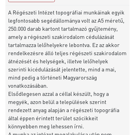
A Régészeti Intézet topográfiai munkáinak egyik
legfontosabb segédállománya volt az A5 méretű,
250.000 darab kartont tartalmazó gyűjtemény,
amely a régészeti szakirodalom cédulázását
tartalmazza lelőhelyekre lebontva. Ez az akkor
rendelkezésre álló teljes régészeti szakirodalom
átnézését és helységek, illetve lelőhelyek
szerinti kicédulázását jelentette, mind a mai,
mind pedig a történeti Magyarország
vonatkozásában.
Elsődlegesen azzal a céllal készült, hogy a
megyék, azon belül a települések szerint
rendezett anyag alapján a régészeti topográfia
által éppen érintett terület szócikkeit
könnyebben meg lehessen írni.
A munka az intézet megalakulása után nem