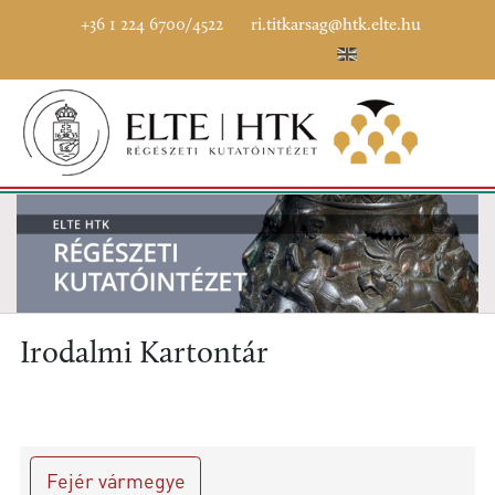
+36 1 224 6700/4522
ri.titkarsag@htk.elte.hu
Irodalmi Kartontár
Fejér vármegye