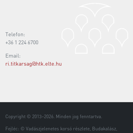
Telefon:
+36 1 224 6700
Email:
ri.titkarsag@htk.elte.hu
Copyright © 2013–
2026
. Minden jog fenntartva.
Fejléc: © Vadászjelenetes korsó részlete, Budakalász,