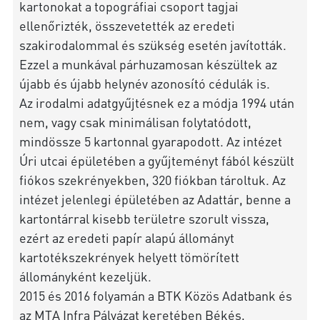
kartonokat a topográfiai csoport tagjai
ellenőrizték, összevetették az eredeti
szakirodalommal és szükség esetén javították.
Ezzel a munkával párhuzamosan készültek az
újabb és újabb helynév azonosító cédulák is.
Az irodalmi adatgyűjtésnek ez a módja 1994 után
nem, vagy csak minimálisan folytatódott,
mindössze 5 kartonnal gyarapodott. Az intézet
Úri utcai épületében a gyűjteményt fából készült
fiókos szekrényekben, 320 fiókban tároltuk. Az
intézet jelenlegi épületében az Adattár, benne a
kartontárral kisebb területre szorult vissza,
ezért az eredeti papír alapú állományt
kartotékszekrények helyett tömörített
állományként kezeljük.
2015 és 2016 folyamán a BTK Közös Adatbank és
az MTA Infra Pályázat keretében Békés,