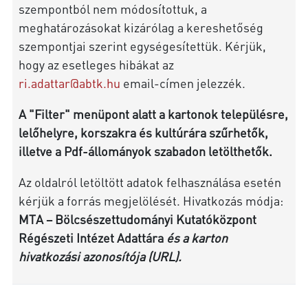
szempontból nem módosítottuk, a
meghatározásokat kizárólag a kereshetőség
szempontjai szerint egységesítettük. Kérjük,
hogy az esetleges hibákat az
ri.adattar@abtk.hu
email-címen jelezzék.
A "Filter" menüpont alatt a kartonok településre,
lelőhelyre, korszakra és kultúrára szűrhetők,
illetve a Pdf-állományok szabadon letölthetők.
Az oldalról letöltött adatok felhasználása esetén
kérjük a forrás megjelölését. Hivatkozás módja:
MTA – Bölcsészettudományi Kutatóközpont
Régészeti Intézet Adattára
és a karton
hivatkozási azonosítója (URL).