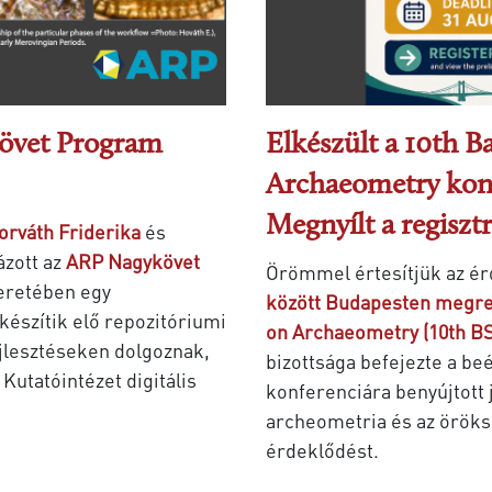
követ Program
Elkészült a 10th 
Archaeometry konf
Megnyílt a regisztr
orváth Friderika
és
ázott az
ARP Nagykövet
Örömmel értesítjük az ér
eretében egy
között Budapesten megre
 készítik elő repozitóriumi
on Archaeometry (10th B
ejlesztéseken dolgoznak,
bizottsága befejezte a be
Kutatóintézet digitális
konferenciára benyújtott 
archeometria és az örök
érdeklődést.