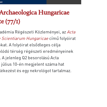
 Archaeologica Hungaricae
te (77/1)
adémia Régészeti Közleményei, az
Acta
 Scientiarum Hungaricae
című folyóirat
at. A folyóirat elsődleges célja
olódó térség régészeti eredményeinek
. A jelenleg Q2 besorolású Acta
. július 10-én megjelent száma hat
lékezést és egy nekrológot tartalmaz.