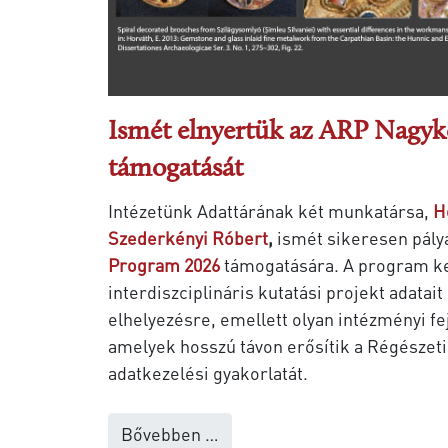
Ismét elnyertük az ARP Nagy
támogatását
Intézetünk Adattárának két munkatársa,
H
Szederkényi Róbert
,
ismét sikeresen pály
Program 2026
támogatására. A program k
interdiszciplináris kutatási projekt adatait
elhelyezésre, emellett olyan intézményi f
amelyek hosszú távon erősítik a Régészeti 
adatkezelési gyakorlatát.
Bővebben …