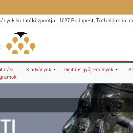
yok Kutatóközpontja | 1097 Budapest, Tóth Kálmán utca
tatási
Kiadványok
Digitális gyűjtemények
K
ogramok