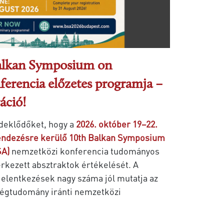
Balkan Symposium on
erencia előzetes programja –
áció!
deklődőket, hogy a
2026. október 19–22.
ndezésre kerülő 10th Balkan Symposium
SA)
nemzetközi konferencia tudományos
érkezett absztraktok értékelését. A
jelentkezések nagy száma jól mutatja az
ségtudomány iránti nemzetközi