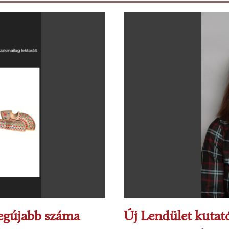
legújabb száma
Új Lendület kuta