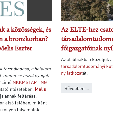
 a közösségek, és
Az ELTE-hez csatol
om a bronzkorban?
társadalomtudomá
elis Eszter
főigazgatóinak nyi
Az alábbiakban közöljük a
társadalomtudományi kut
 formálódása, a hatalom
nyilatkozat
át.
pát-medence északnyugati
”
című
NKKP STARTING
Bővebben …
tatóintézetében,
Melis
ja annak feltárása,
or első felében, miként
s milyen folyamatok