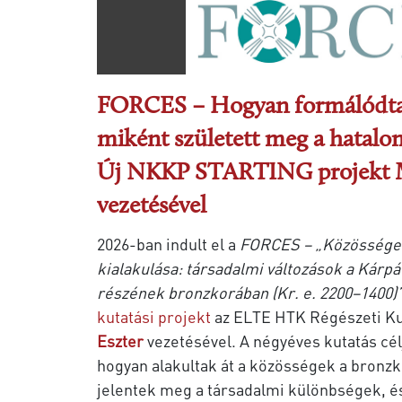
FORCES – Hogyan formálódtak
miként született meg a hatal
Új NKKP STARTING projekt M
vezetésével
2026-ban indult el a
FORCES – „Közösségek
kialakulása: társadalmi változások a Kár
részének bronzkorában (Kr. e. 2200–1400)
kutatási projekt
az ELTE HTK Régészeti Ku
Eszter
vezetésével. A négyéves kutatás cél
hogyan alakultak át a közösségek a bronzk
jelentek meg a társadalmi különbségek, é