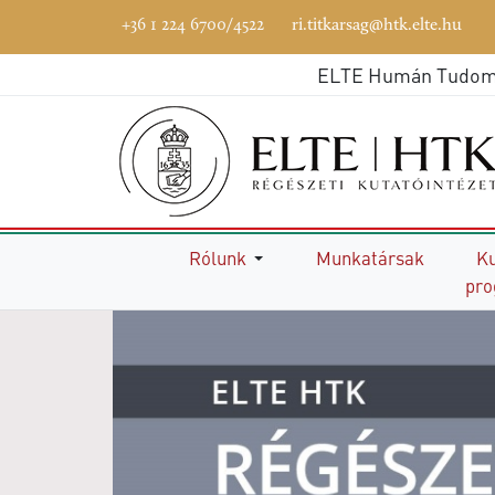
+36 1 224 6700/4522
ri.titkarsag@htk.elte.hu
ELTE Humán Tudomán
Főoldal
Rólunk
Munkatársak
Ku
pr