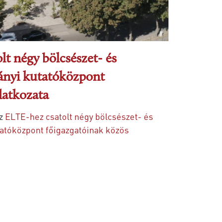
t négy bölcsészet- és
nyi kutatóközpont
latkozata
z
ELTE-hez csatolt négy bölcsészet- és
atóközpont főigazgatóinak közös