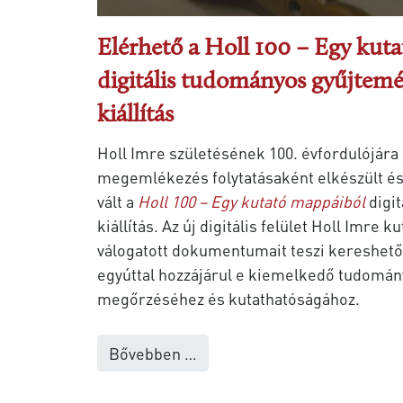
Elérhető a Holl 100 – Egy kut
digitális tudományos gyűjtemé
kiállítás
Holl Imre születésének 100. évfordulójára
megemlékezés folytatásaként elkészült és
vált a
Holl 100 – Egy kutató mappáiból
digi
kiállítás. Az új digitális felület Holl Imre 
válogatott dokumentumait teszi kereshető
egyúttal hozzájárul e kiemelkedő tudomán
megőrzéséhez és kutathatóságához.
Bővebben …