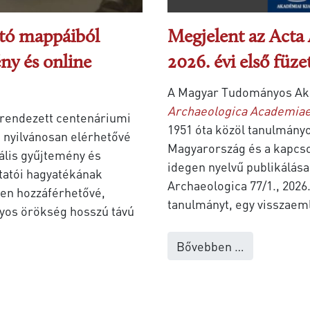
ató mappáiból
Megjelent az Acta
ny és online
2026. évi első füze
A Magyar Tudományos Ak
Archaeologica Academiae
 rendezett centenáriumi
1951 óta közöl tanulmányok
 nyilvánosan elérhetővé
Magyarország és a kapcs
tális gyűjtemény és
idegen nyelvű publikálása
kutatói hagyatékának
Archaeologica 77/1., 2026
en hozzáférhetővé,
tanulmányt, egy visszaem
yos örökség hosszú távú
Bővebben …