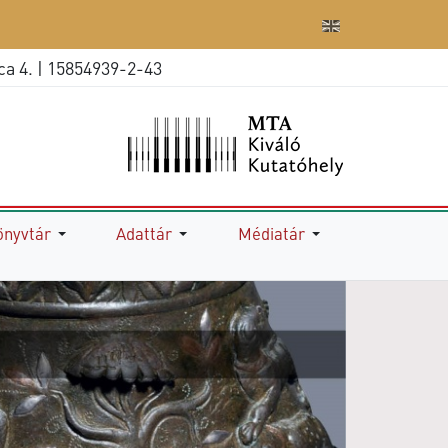
 4. | 15854939-2-43
önyvtár
Adattár
Médiatár