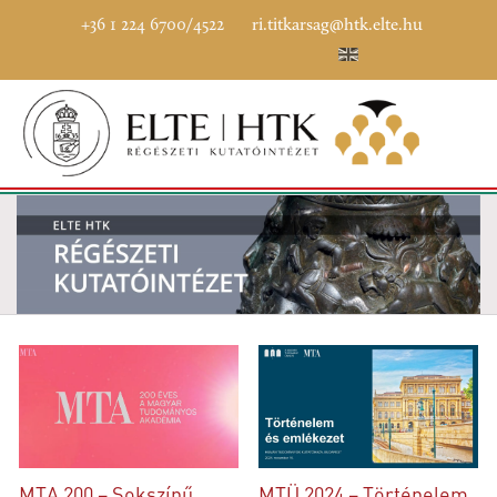
+36 1 224 6700/4522
ri.titkarsag@htk.elte.hu
MTA 200 – Sokszínű
MTÜ 2024 – Történelem