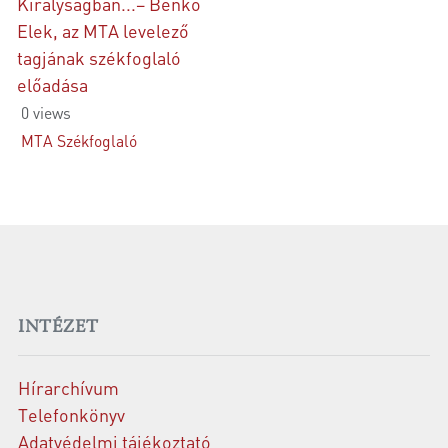
Királyságban...– Benkő
Elek, az MTA levelező
tagjának székfoglaló
előadása
0 views
MTA Székfoglaló
INTÉZET
Hírarchívum
Telefonkönyv
Adatvédelmi tájékoztató