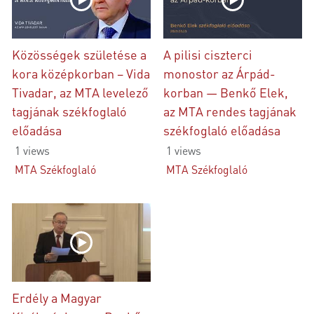
Közösségek születése a
A pilisi ciszterci
kora középkorban – Vida
monostor az Árpád-
Tivadar, az MTA levelező
korban — Benkő Elek,
tagjának székfoglaló
az MTA rendes tagjának
előadása
székfoglaló előadása
1 views
1 views
MTA Székfoglaló
MTA Székfoglaló
Erdély a Magyar