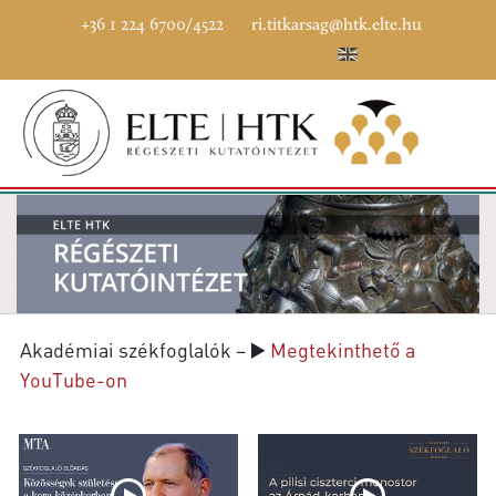
+36 1 224 6700/4522
ri.titkarsag@htk.elte.hu
Akadémiai székfoglalók – ▶️
Megtekinthető a
YouTube-on