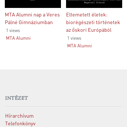
MTA Alumni nap a Veres
Eltemetett életek:
Pálné Gimnáziumban
biorégészeti történetek
az őskori Európából
1 views
1 views
MTA Alumni
MTA Alumni
INTÉZET
Hírarchívum
Telefonkönyv