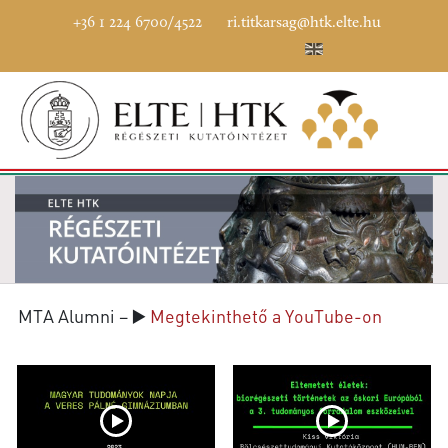
+36 1 224 6700/4522
ri.titkarsag@htk.elte.hu
MTA Alumni – ▶️
Megtekinthető a YouTube-on