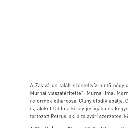
A Zalaváron talált szenteltvíz-hintő négy 
Murnai visszatérítette”. Murnai (ma: Mor
reformok élharcosa, Cluny ötödik apátja, Od
is, akiket Odilo a király jóságába és keg
tartozott Petrus, aki a zalavári szerzetesi