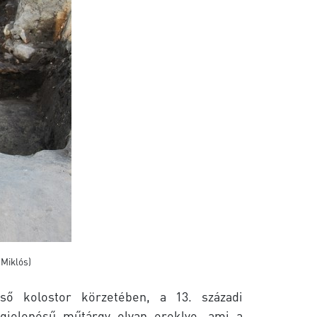
 Miklós)
lső kolostor körzetében, a 13. századi
egjelenésű műtárgy olyan ereklye, ami a