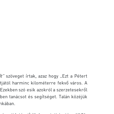
t”
szöveget írtak, azaz hogy „Ezt a Pétert
tjától harminc kilométerre fekvő város. A
k. Ezekben szó esik azokról a szerzetesekről
nben tanácsot és segítséget. Talán közéjük
unkában.