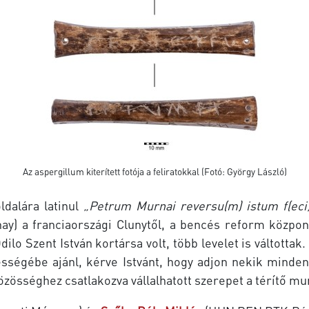
Az aspergillum kiterített fotója a feliratokkal (Fotó: György László)
oldalára latinul
„Petrum Murnai reversu(m) istum f(eci)
nay) a franciaországi Clunytől, a bencés reform közpon
ilo Szent István kortársa volt, több levelet is váltotta
yességébe ajánl, kérve Istvánt, hogy adjon nekik minde
 közösséghez csatlakozva vállalhatott szerepet a térítő m