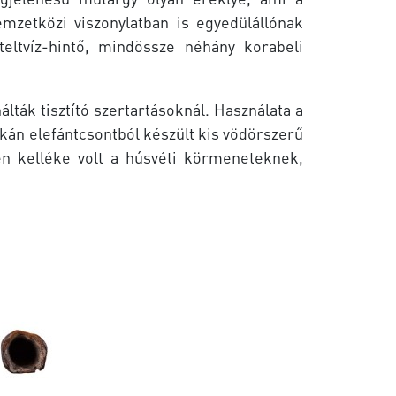
mzetközi viszonylatban is egyedülállónak
eltvíz-hintő, mindössze néhány korabeli
lták tisztító szertartásoknál. Használata a
itkán elefántcsontból készült kis vödörszerű
en kelléke volt a húsvéti körmeneteknek,