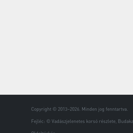
Copyright © 2013–
2026
. Minden jog fenntartva.
Fejléc: © Vadászjelenetes korsó részlete, Buda