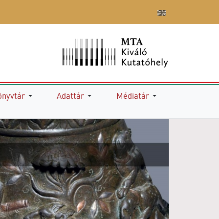
önyvtár
Adattár
Médiatár