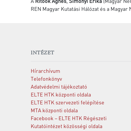
A
Ritoók Ágnes
,
Simonyi Erika
(Magyar Ne
REN Magyar Kutatási Hálózat és a Magyar
INTÉZET
Hírarchívum
Telefonkönyv
Adatvédelmi tájékoztató
ELTE HTK központi oldala
ELTE HTK szervezeti felépítése
MTA központi oldala
Facebook – ELTE HTK Régészeti
Kutatóintézet közösségi oldala