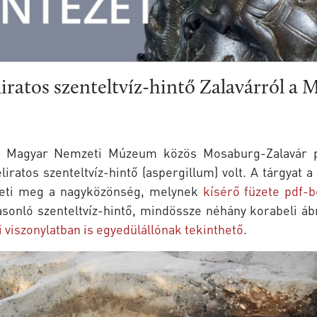
liratos szenteltvíz-hintő Zalavárról
Magyar Nemzeti Múzeum közös Mosaburg-Zalavár proj
liratos szenteltvíz-hintő (aspergillum) volt. A tárgyat a
eti meg a nagyközönség, melynek
kísérő füzete pdf-b
sonló szenteltvíz-hintő, mindössze néhány korabeli ábr
 viszonylatban is egyedülállónak tekinthető
.