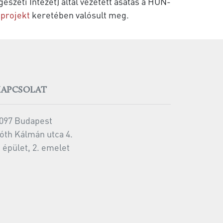
zeti Intézet) által vezetett ásatás a HUN-
projekt
keretében valósult meg.
KAPCSOLAT
097 Budapest
óth Kálmán utca 4.
 épület, 2. emelet