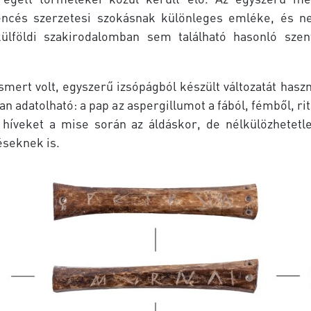
encés szerzetesi szokásnak különleges emléke, és ne
lföldi szakirodalomban sem található hasonló szent
mert volt, egyszerű izsópágból készült változatát haszná
san adatolható: a pap az aspergillumot a fából, fémből, r
a híveket a mise során az áldáskor, de nélkülözhetetl
éseknek is.