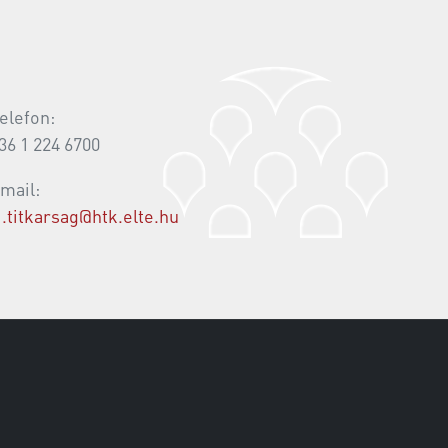
elefon:
36 1 224 6700
mail:
i.titkarsag@htk.elte.hu