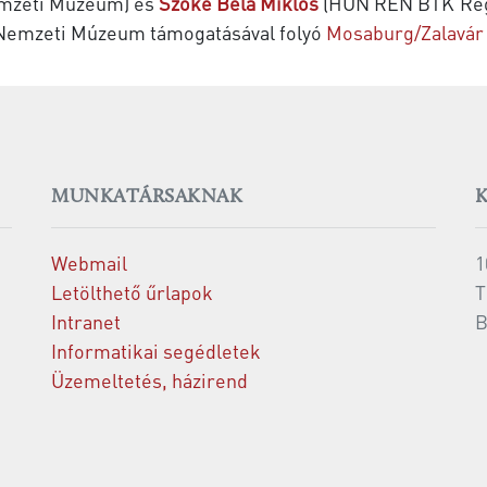
mzeti Múzeum) és
Szőke Béla Miklós
(HUN REN BTK Régés
 Nemzeti Múzeum támogatásával folyó
Mosaburg/Zalavár 
MUNKATÁRSAKNAK
Webmail
1
Letölthető űrlapok
T
Intranet
B
Informatikai segédletek
Üzemeltetés, házirend