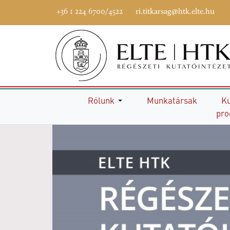
+36 1 224 6700/4522
ri.titkarsag@htk.elte.hu
Főoldal
Rólunk
Munkatársak
Ku
pr