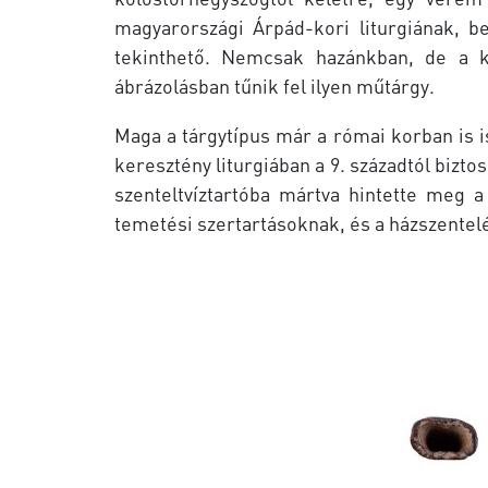
magyarországi Árpád-kori liturgiának, b
tekinthető. Nemcsak hazánkban, de a kü
ábrázolásban tűnik fel ilyen műtárgy.
Maga a tárgytípus már a római korban is is
keresztény liturgiában a 9. századtól bizto
szenteltvíztartóba mártva hintette meg 
temetési szertartásoknak, és a házszentel