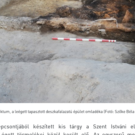
ektum, a leégett tapasztott deszkafalazatú épület omladéka (Fotó: Szőke Béla
épcsontjából készített kis tárgy a Szent Istváni e
 égett törmelékei közül került elő. Az egyszerű m