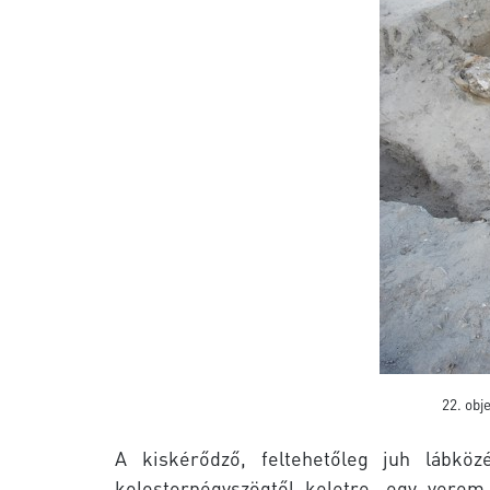
22. obj
A kiskérődző, feltehetőleg juh lábköz
kolostornégyszögtől keletre, egy verem