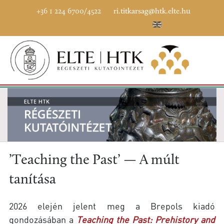
+36 1 224 6700/4522
ri.titkarsag@htk.elte.hu
’Teaching the Past’ — A múlt
tanítása
2026 elején jelent meg a Brepols kiadó
gondozásában a
Teaching the Past: Prehistory and