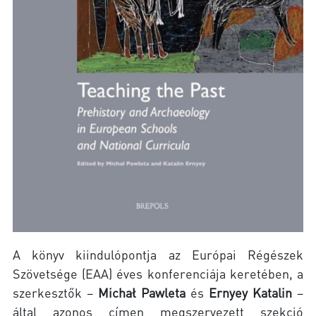
A könyv kiindulópontja az Európai Régészek
Szövetsége (EAA) éves konferenciája keretében, a
szerkesztők –
Michał Pawleta
és
Ernyey Katalin
–
által azonos címen megszervezett szekció