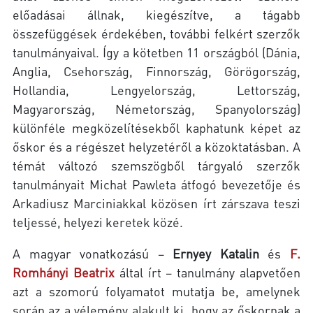
előadásai állnak, kiegészítve, a tágabb
összefüggések érdekében, további felkért szerzők
tanulmányaival. Így a kötetben 11 országból (Dánia,
Anglia, Csehország, Finnország, Görögország,
Hollandia, Lengyelország, Lettország,
Magyarország, Németország, Spanyolország)
különféle megközelítésekből kaphatunk képet az
őskor és a régészet helyzetéről a közoktatásban. A
témát változó szemszögből tárgyaló szerzők
tanulmányait Michał Pawleta átfogó bevezetője és
Arkadiusz Marciniakkal közösen írt zárszava teszi
teljessé, helyezi keretek közé.
A magyar vonatkozású –
Ernyey Katalin
és
F.
Romhányi Beatrix
által írt – tanulmány alapvetően
azt a szomorú folyamatot mutatja be, amelynek
során az a vélemény alakult ki, hogy az őskornak a