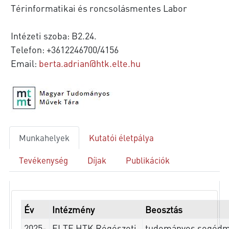
Térinformatikai és roncsolásmentes Labor
Intézeti szoba: B2.24.
Telefon: +3612246700/4156
Email:
berta.adrian@htk.elte.hu
Munkahelyek
Kutatói életpálya
Tevékenység
Díjak
Publikációk
Év
Intézmény
Beosztás
2025-
ELTE HTK Régészeti
tudományos segédm