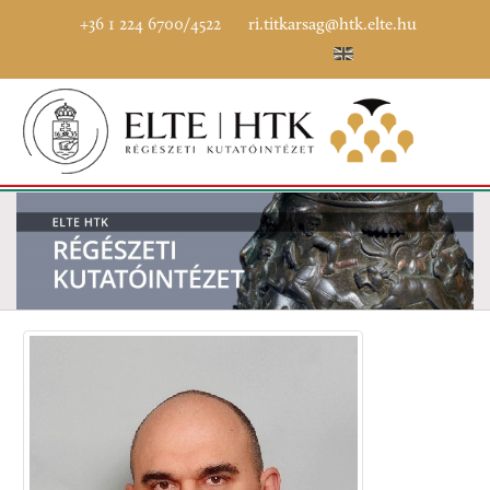
+36 1 224 6700/4522
ri.titkarsag@htk.elte.hu