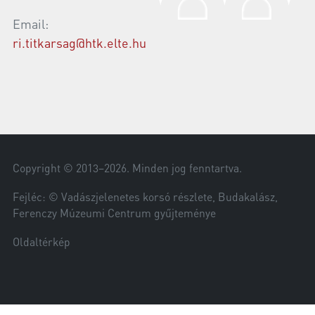
Email:
ri.titkarsag@htk.elte.hu
Copyright © 2013–
2026
. Minden jog fenntartva.
Fejléc: © Vadászjelenetes korsó részlete, Budakalász,
Ferenczy Múzeumi Centrum gyűjteménye
Oldaltérkép