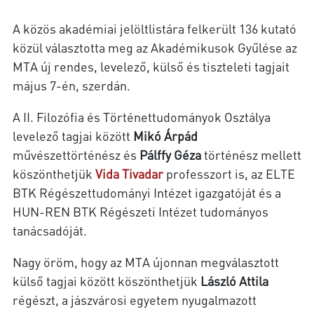
A közös akadémiai jelöltlistára felkerült 136 kutató
közül választotta meg az Akadémikusok Gyűlése az
MTA új rendes, levelező, külső és tiszteleti tagjait
május 7-én, szerdán.
A II. Filozófia és Történettudományok Osztálya
levelező tagjai között
Mikó Árpád
művészettörténész és
Pálffy Géza
történész mellett
köszönthetjük
Vida Tivadar
professzort is, az ELTE
BTK Régészettudományi Intézet igazgatóját és a
HUN-REN BTK Régészeti Intézet tudományos
tanácsadóját.
Nagy öröm, hogy az MTA újonnan megválasztott
külső tagjai között köszönthetjük
László Attila
régészt, a jászvárosi egyetem nyugalmazott