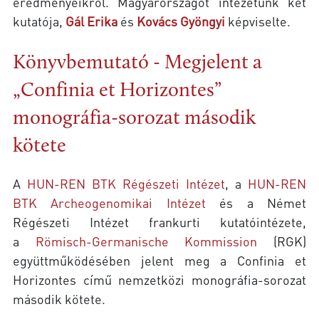
eredményeikről. Magyarországot intézetünk két
kutatója,
Gál Erika
és
Kovács Gyöngyi
képviselte.
Könyvbemutató - Megjelent a
„Confinia et Horizontes”
monográfia-sorozat második
kötete
A
HUN-REN BTK Régészeti Intézet
, a
HUN-REN
BTK Archeogenomikai Intézet
és a Német
Régészeti Intézet frankurti kutatóintézete,
a
Römisch-Germanische Kommission
(RGK)
együttműködésében jelent meg a Confinia et
Horizontes című nemzetközi monográfia-sorozat
második kötete.