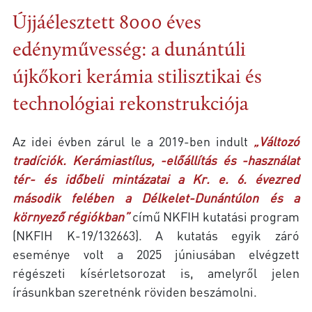
Újjáélesztett 8000 éves
edényművesség: a dunántúli
újkőkori kerámia stilisztikai és
technológiai rekonstrukciója
Az idei évben zárul le a 2019-ben indult
„Változó
tradíciók. Kerámiastílus, -előállítás és -használat
tér- és időbeli mintázatai a Kr. e. 6. évezred
második felében a Délkelet-Dunántúlon és a
környező régiókban”
című NKFIH kutatási program
(NKFIH K-19/132663). A kutatás egyik záró
eseménye volt a 2025 júniusában elvégzett
régészeti kísérletsorozat is, amelyről jelen
írásunkban szeretnénk röviden beszámolni.