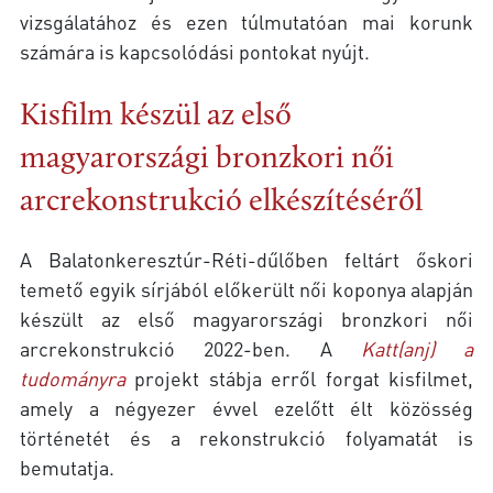
vizsgálatához és ezen túlmutatóan mai korunk
számára is kapcsolódási pontokat nyújt.
Kisfilm készül az első
magyarországi bronzkori női
arcrekonstrukció elkészítéséről
A Balatonkeresztúr-Réti-dűlőben feltárt őskori
temető egyik sírjából előkerült női koponya alapján
készült az első magyarországi bronzkori női
arcrekonstrukció 2022-ben. A
Katt(anj) a
tudományra
projekt stábja erről forgat kisfilmet,
amely a négyezer évvel ezelőtt élt közösség
történetét és a rekonstrukció folyamatát is
bemutatja.