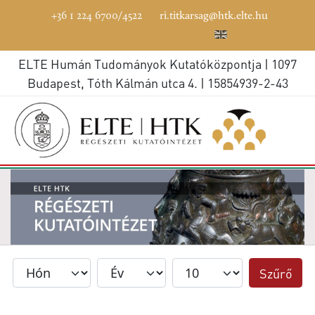
+36 1 224 6700/4522
ri.titkarsag@htk.elte.hu
ELTE Humán Tudományok Kutatóközpontja | 1097
Budapest, Tóth Kálmán utca 4. | 15854939-2-43
Szűrő