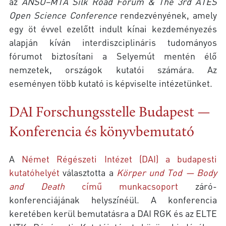
az
ANSO–MTA Silk Road Forum & The 3rd ATES
Open Science Conference
rendezvényének, amely
egy öt évvel ezelőtt indult kínai kezdeményezés
alapján kíván interdiszciplináris tudományos
fórumot biztosítani a Selyemút mentén élő
nemzetek, országok kutatói számára. Az
eseményen több kutató is képviselte intézetünket.
DAI Forschungsstelle Budapest —
Konferencia és könyvbemutató
A
Német Régészeti Intézet (DAI) a budapesti
kutatóhelyét
választotta a
Körper und Tod — Body
and Death
című munkacsoport
záró-
konferenciájának helyszínéül. A konferencia
keretében kerül bemutatásra a DAI RGK és az ELTE