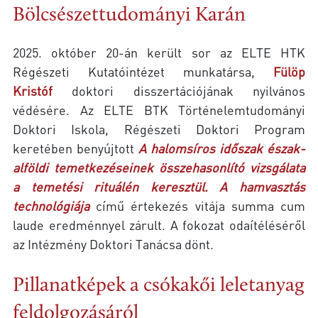
Bölcsészettudományi Karán
2025. október 20-án került sor az ELTE HTK
Régészeti Kutatóintézet munkatársa,
Fülöp
Kristóf
doktori disszertációjának nyilvános
védésére. Az ELTE BTK Történelemtudományi
Doktori Iskola, Régészeti Doktori Program
keretében benyújtott
A halomsíros időszak észak-
alföldi temetkezéseinek összehasonlító vizsgálata
a temetési rituálén keresztül. A hamvasztás
technológiája
című értekezés vitája summa cum
laude eredménnyel zárult. A fokozat odaítéléséről
az Intézmény Doktori Tanácsa dönt.
Pillanatképek a csókakői leletanyag
feldolgozásáról