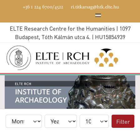
+36 1 224 6700/4522
ri.titkarsag@htk.elte.hu
ELTE Research Centre for the Humanities | 1097
Budapest, Tóth Kálmán utca 4. | HU15854939
Filter