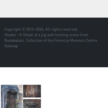
Copyright © 2013–
2026
. All rights reserved.
Header: © Detail of a jug with hunting scene from
Budakalász, Collection of the Ferenczy Museum Centre
Sitemap