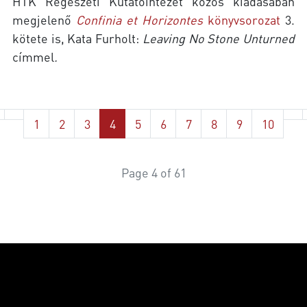
HTK Régészeti Kutatóintézet közös kiadásában
megjelenő
Confinia et Horizontes
könyvsorozat
3.
kötete is, Kata Furholt:
Leaving No Stone Unturned
címmel
.
1
2
3
4
5
6
7
8
9
10
Page 4 of 61