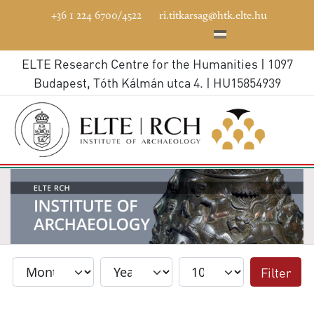
+36 1 224 6700/4522
ri.titkarsag@htk.elte.hu
ELTE Research Centre for the Humanities | 1097
Budapest, Tóth Kálmán utca 4. | HU15854939
Filter