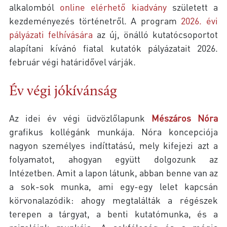
alkalomból
online elérhető kiadvány
született a
kezdeményezés történetről. A program
2026. évi
pályázati felhívására
az új, önálló kutatócsoportot
alapítani kívánó fiatal kutatók pályázatait 2026.
február végi határidővel várják.
Év végi jókívánság
Az idei év végi üdvözlőlapunk
Mészáros Nóra
grafikus kollégánk munkája. Nóra koncepciója
nagyon személyes indíttatású, mely kifejezi azt a
folyamatot, ahogyan együtt dolgozunk az
Intézetben. Amit a lapon látunk, abban benne van az
a sok-sok munka, ami egy-egy lelet kapcsán
körvonalazódik: ahogy megtalálták a régészek
terepen a tárgyat, a benti kutatómunka, és a