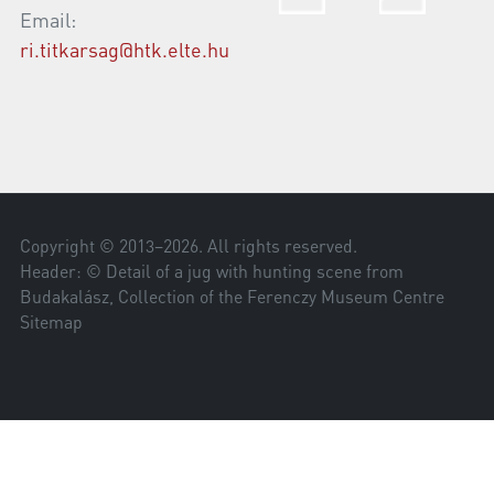
Email:
ri.titkarsag@htk.elte.hu
Copyright © 2013–
2026
. All rights reserved.
Header: © Detail of a jug with hunting scene from
Budakalász, Collection of the Ferenczy Museum Centre
Sitemap