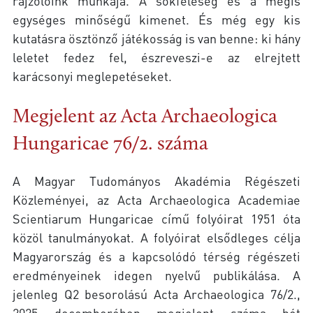
rajzolóink munkája. A sokféleség és a mégis
egységes minőségű kimenet. És még egy kis
kutatásra ösztönző játékosság is van benne: ki hány
leletet fedez fel, észreveszi-e az elrejtett
karácsonyi meglepetéseket.
Megjelent az Acta Archaeologica
Hungaricae 76/2. száma
A Magyar Tudományos Akadémia Régészeti
Közleményei, az Acta Archaeologica Academiae
Scientiarum Hungaricae című folyóirat 1951 óta
közöl tanulmányokat. A folyóirat elsődleges célja
Magyarország és a kapcsolódó térség régészeti
eredményeinek idegen nyelvű publikálása. A
jelenleg Q2 besorolású Acta Archaeologica 76/2.,
2025 decemberében megjelent száma hét