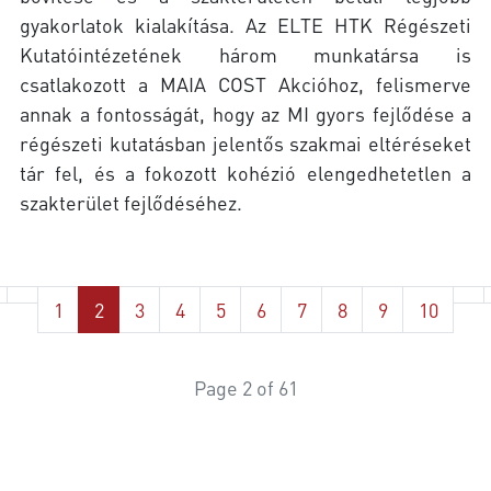
gyakorlatok kialakítása. Az ELTE HTK Régészeti
Kutatóintézetének három munkatársa is
csatlakozott a MAIA COST Akcióhoz, felismerve
annak a fontosságát, hogy az MI gyors fejlődése a
régészeti kutatásban jelentős szakmai eltéréseket
tár fel, és a fokozott kohézió elengedhetetlen a
szakterület fejlődéséhez.
1
2
3
4
5
6
7
8
9
10
Page 2 of 61